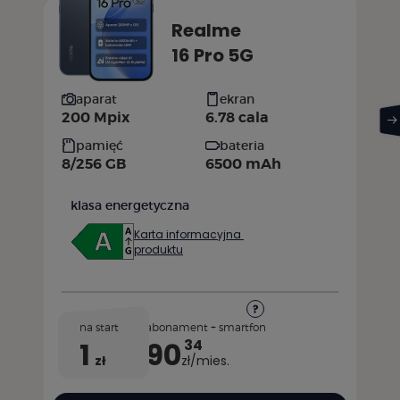
Realme
16 Pro 5G
aparat
ekran
200 Mpix
6.78 cala
pamięć
bateria
8/256 GB
6500 mAh
klasa energetyczna
Karta informacyjna
produktu
na start
abonament + smartfon
1
90
34
zł
zł/mies.