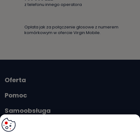
z telefonu innego operatora
Opłata jak za połączenie głosowe z numerem
komórkowym w ofercie Virgin Mobile.
Oferta
Pomoc
Samoobsługa
O Virgin