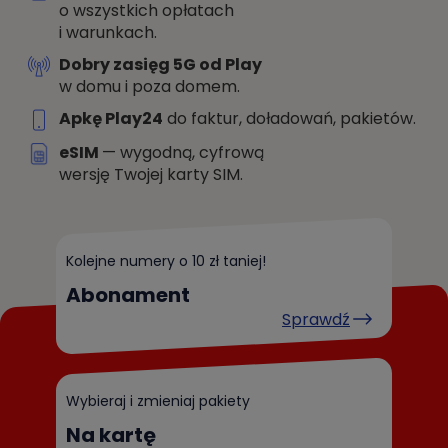
o wszystkich opłatach
i warunkach.
Dobry zasięg 5G od Play
w domu i poza domem.
Apkę Play24
do faktur, doładowań, pakietów.
eSIM
— wygodną, cyfrową
wersję Twojej karty SIM.
Kolejne numery o 10 zł taniej!
Abonament
Sprawdź
Wybieraj i zmieniaj pakiety
Na kartę