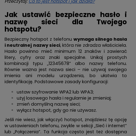
Przeczytaj:
Co to jest hotspot i jak działa?
Jak ustawić bezpieczne hasło i
nazwę sieci dla Twojego
hotspotu?
Bezpieczny hotspot z telefonu
wymaga silnego hasła
i neutralnej nazwy sieci
, która nie zdradza właściciela.
Hasło powinno mieć minimum 12 znaków i zawierać
litery, cyfry oraz znaki specjalne. Unikaj prostych
kombinacji typu „12345678” albo nazwy telefonu.
Równie ważna jest nazwa sieci – nie używaj swojego
imienia ani modelu urządzenia, bo ułatwia to
identyfikację. Podstawowe zasady konfiguracji:
ustaw szyfrowanie WPA2 lub WPA3;
użyj losowego hasła i regularnie je zmieniaj;
zmień domyślną nazwę sieci;
wyłącz hotspot, gdy go nie używasz.
Jeśli nie wiesz, jak włączyć hotspot, znajdziesz tę opcję
w ustawieniach telefonu, zwykle w sekcji „Sieć i internet”
lub „Połączenia”. Ta funkcja często jest też dostępna