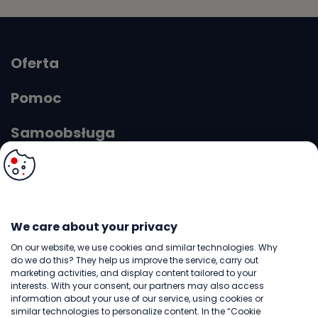
Oferta
Pomoc
Samoobsługa
O Virgin
We care about your privacy
A
A
Rozmiar
A
Kontrast
A
On our website, we use cookies and similar technologies. Why
do we do this? They help us improve the service, carry out
marketing activities, and display content tailored to your
interests. With your consent, our partners may also access
© 2026 Copyright: Play. Wszelkie prawa zastrzeżone.
information about your use of our service, using cookies or
Płatności obsługują: PayPal i PayU
similar technologies to personalize content. In the “Cookie