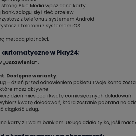
 stronę Blue Media wpisz dane karty
bank, zaloguj się i zleć przelew
korzystasz z telefonu z systemem Android
rzystasz z telefonu z systemem iOS.
aną metodą płatności.
 automatyczne w Play24:
 w „Ustawienia”.
nt. Dostępne warianty:
usług – dzień przed odnowieniem pakietu Twoje konto zos
, które masz aktywne
bierz dzień miesiąca i kwotę comiesięcznych doładowań
 wybierz kwotę doładowań, która zostanie pobrana na d
 ciągłość usług.
 karty z Twoim bankiem. Usługa działa tylko, jeśli masz 