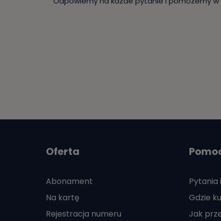
Odpowiemy na każde pytanie i pomożemy w w
Oferta
Pomo
Abonament
Pytania 
Na kartę
Gdzie ku
Rejestracja numeru
Jak prz