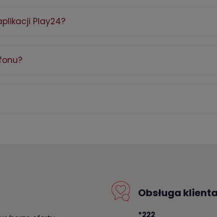
plikacji Play24?
fonu?
Obsługa klient
*222