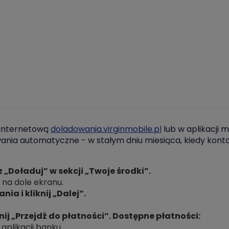
 internetową
doladowania.virginmobile.pl
lub w aplikacji 
ania automatyczne - w stałym dniu miesiąca, kiedy konto
rz „Doładuj” w sekcji „Twoje środki”.
na dole ekranu.
a i kliknij „Dalej”.
nij „Przejdź do płatności”. Dostępne płatności:
 aplikacji banku