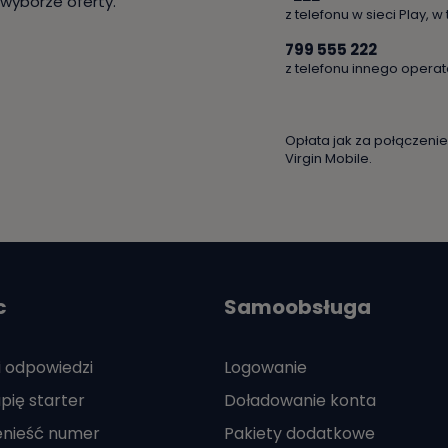
yborze oferty.
z telefonu w sieci Play, w
799 555 222
z telefonu innego opera
Opłata jak za połączen
Virgin Mobile.
c
Samoobsługa
i odpowiedzi
Logowanie
pię starter
Doładowanie konta
enieść numer
Pakiety dodatkowe