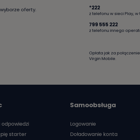
*222
yborze oferty.
z telefonu w sieci Play, w
799 555 222
z telefonu innego opera
Opłata jak za połączen
Virgin Mobile.
c
Samoobsługa
i odpowiedzi
Logowanie
pię starter
Doładowanie konta