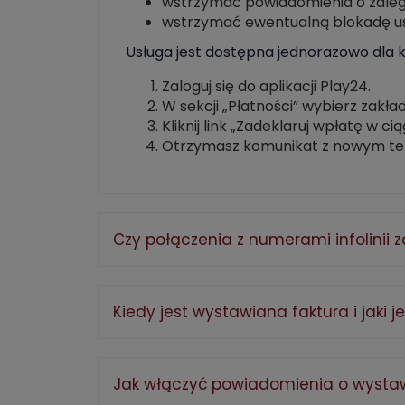
wstrzymać powiadomienia o zaleg
wstrzymać ewentualną blokadę usł
Usługa jest dostępna jednorazowo dla ka
Zaloguj się do aplikacji Play24.
W sekcji „Płatności” wybierz zakła
Kliknij link „Zadeklaruj wpłatę w c
Otrzymasz komunikat z nowym te
Czy połączenia z numerami infolinii z
Kiedy jest wystawiana faktura i jaki j
Jak włączyć powiadomienia o wystaw