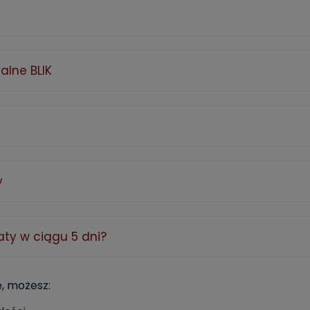
alne BLIK
y
aty w ciągu 5 dni?
ę, możesz: