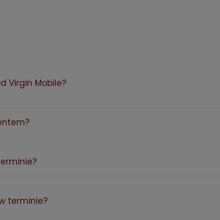
d Virgin Mobile?
mentem?
 terminie?
 w terminie?