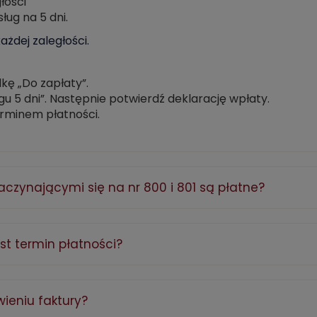
łości
ug na 5 dni.
żdej zaległości.
dkę „Do zapłaty”.
iągu 5 dni”. Następnie potwierdź deklarację wpłaty.
rminem płatności.
aczynającymi się na nr 800 i 801 są płatne?
est termin płatności?
ieniu faktury?