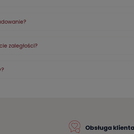
adowanie?
ie zaległości?
y?
Obsługa klient