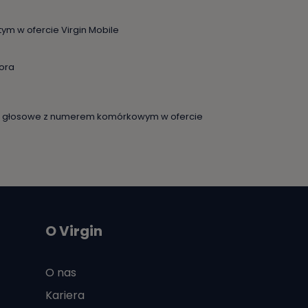
 tym w ofercie Virgin Mobile
tora
ie głosowe z numerem komórkowym w ofercie
O Virgin
O nas
Kariera