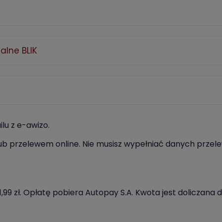
alne BLIK
lu z e-awizo.
 lub przelewem online. Nie musisz wypełniać danych prze
1,99 zł. Opłatę pobiera Autopay S.A. Kwota jest doliczan