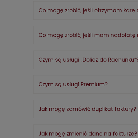
Co mogę zrobić, jeśli otrzymam karę
Co mogę zrobić, jeśli mam nadpłatę 
Czym są usługi „Dolicz do Rachunku”
Czym są usługi Premium?
Jak mogę zamówić duplikat faktury?
Jak mogę zmienić dane na fakturze?