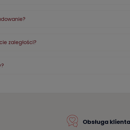
adowanie?
ie zaległości?
y?
Obsługa klient