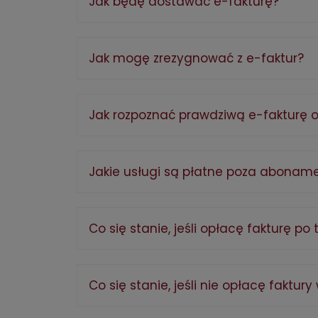
Jak będę dostawać e-fakturę?
Jak mogę zrezygnować z e-faktur?
Jak rozpoznać prawdziwą e-fakturę o
Jakie usługi są płatne poza abona
Co się stanie, jeśli opłacę fakturę po
Co się stanie, jeśli nie opłacę faktury