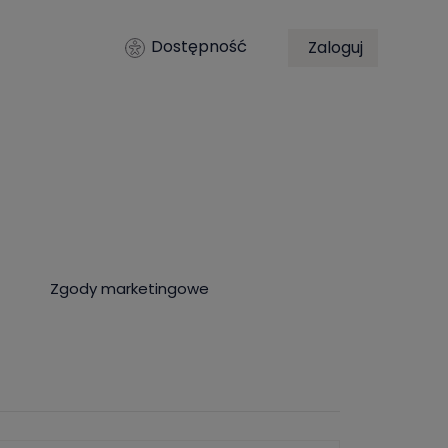
Dostępność
Zaloguj
Zgody marketingowe