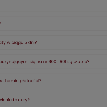
y
aty w ciągu 5 dni?
aczynającymi się na nr 800 i 801 są płatne?
est termin płatności?
ieniu faktury?