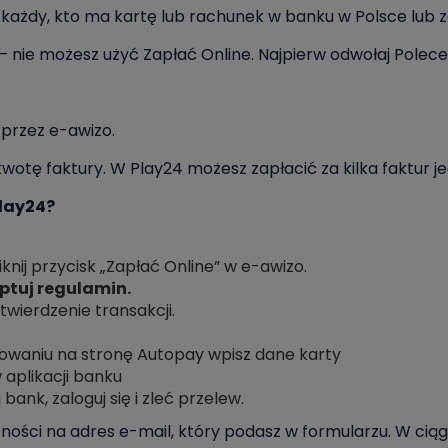
każdy, kto ma kartę lub rachunek w banku w Polsce lub z
y – nie możesz użyć Zapłać Online. Najpierw odwołaj Polece
 przez e-awizo.
wotę faktury. W Play24 możesz zapłacić za kilka faktur j
Play24?
liknij przycisk „Zapłać Online” w e-awizo.
eptuj regulamin.
wierdzenie transakcji.
rowaniu na stronę Autopay wpisz dane karty
 aplikacji banku
bank, zaloguj się i zleć przelew.
tności na adres e-mail, który podasz w formularzu. W ciąg