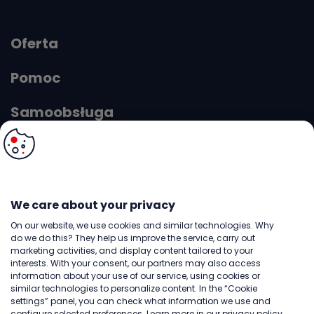
Oferta
Pomoc
Samoobsługa
O Virgin
We care about your privacy
A
A
Rozmiar
A
Kontrast
A
On our website, we use cookies and similar technologies. Why
do we do this? They help us improve the service, carry out
marketing activities, and display content tailored to your
interests. With your consent, our partners may also access
© 2026 Copyright: Play. Wszelkie prawa zastrzeżone.
information about your use of our service, using cookies or
Płatności obsługują: PayPal i PayU
similar technologies to personalize content. In the “Cookie
settings” panel, you can check what information we use and
configure selected preferences. Learn more in our
privacy policy.